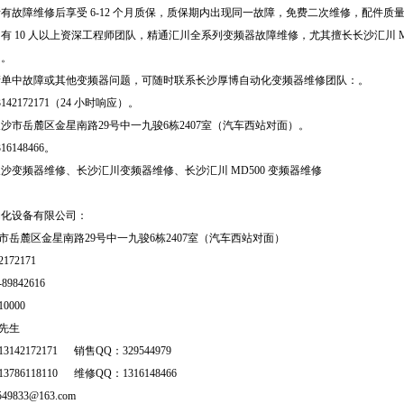
有故障维修后享受 6-12 个月质保，质保期内出现同一故障，免费二次维修，配件质
有 10 人以上资深工程师团队，精通汇川全系列变频器故障维修，尤其擅长长沙汇川 M
们。
清单中故障或其他变频器问题，可随时联系长沙厚博自动化变频器维修团队：。
42172171（24 小时响应）。
沙市岳麓区金星南路29号中一九骏6栋2407室（汽车西站对面）。
6148466。
沙变频器维修、长沙汇川变频器维修、长沙汇川 MD500 变频器维修
动化设备有限公司：
岳麓区金星南路29号中一九骏6栋2407室（汽车西站对面）
172171
9842616
0000
：胡先生
42172171 销售QQ：329544979
86118110 维修QQ：1316148466
549833@163.com