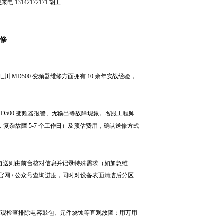
142172171 胡工
修
D500 变频器维修方面拥有 10 余年实战经验，
 MD500 变频器报警、无输出等故障现象。客服工程师
复杂故障 5-7 个工作日）及预估费用，确认送修方式
客户自送则由前台核对信息并记录特殊需求（如加急维
网 / 公众号查询进度，同时对设备表面清洁后分区
过外观检查排除电容鼓包、元件烧蚀等直观故障；用万用