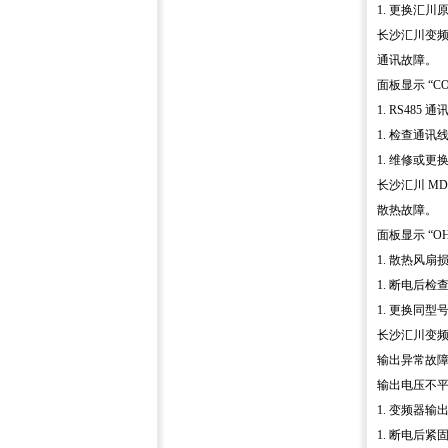
1. 更换汇川
长沙汇川变
通讯故障。
面板显示 “C
1. RS48
1. 检查通讯
1. 维修或
长沙汇川 M
散热故障。
面板显示 “O
1. 散热风扇
1. 断电后
1. 更换同
长沙汇川变
输出异常故
输出电压不
1. 变频器输
1. 断电后