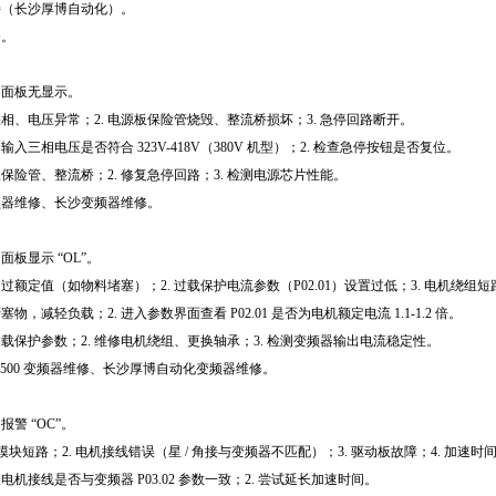
持（长沙厚博自动化）。
务。
。
、面板无显示。
源缺相、电压异常；2. 电源板保险管烧毁、整流桥损坏；3. 急停回路断开。
测输入三相电压是否符合 323V-418V（380V 机型）；2. 检查急停按钮是否复位。
板保险管、整流桥；2. 修复急停回路；3. 检测电源芯片性能。
频器维修、长沙变频器维修。
板显示 “OL”。
超过额定值（如物料堵塞）；2. 过载保护电流参数（P02.01）设置过低；3. 电机绕组
塞物，减轻负载；2. 进入参数界面查看 P02.01 是否为电机额定电流 1.1-1.2 倍。
置过载保护参数；2. 维修电机绕组、更换轴承；3. 检测变频器输出电流稳定性。
D500 变频器维修、长沙厚博自动化变频器维修。
警 “OC”。
 功率模块短路；2. 电机接线错误（星 / 角接与变频器不匹配）；3. 驱动板故障；4. 加速时间
查电机接线是否与变频器 P03.02 参数一致；2. 尝试延长加速时间。