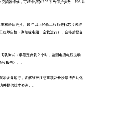
频器维修，可精准识别 P02 系列保护参数、P08 系
试三重核验后更换。10 年以上经验工程师进行芯片级维
工程师自检（测绝缘电阻、空载运行），合格后提交
、满载测试（带额定负载 2 小时，监测电流电压波动
量验收报告》。。
演示设备运行，讲解维护注意事项及长沙厚博自动化
回访并提供技术咨询。。