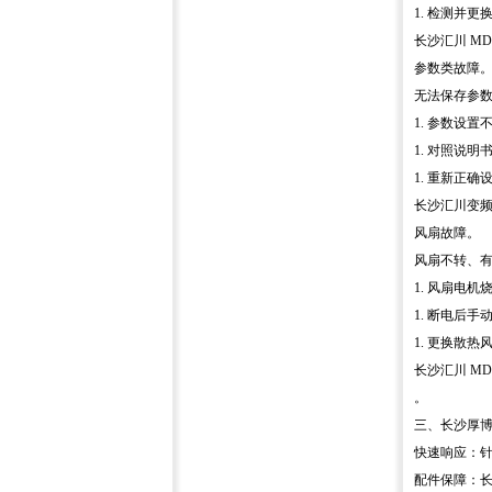
1. 检测并
长沙汇川 M
参数类故障
无法保存参
1. 参数设
1. 对照说
1. 重新正
长沙汇川变
风扇故障。
风扇不转、
1. 风扇电机
1. 断电后
1. 更换散热
长沙汇川 M
。
三、长沙厚
快速响应：针
配件保障：长