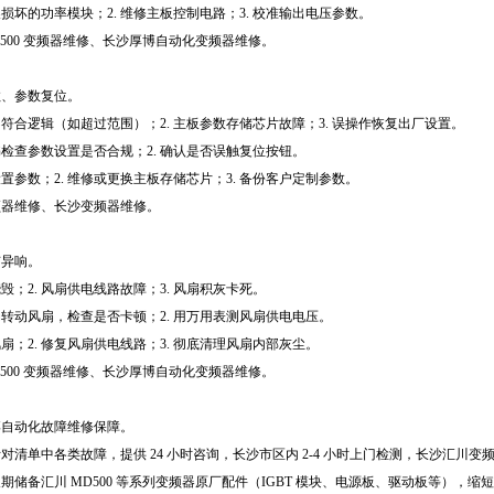
更换损坏的功率模块；2. 维修主板控制电路；3. 校准输出电压参数。
D500 变频器维修、长沙厚博自动化变频器维修。
。
数、参数复位。
置不符合逻辑（如超过范围）；2. 主板参数存储芯片故障；3. 误操作恢复出厂设置。
明书检查参数设置是否合规；2. 确认是否误触复位按钮。
确设置参数；2. 维修或更换主板存储芯片；3. 备份客户定制参数。
频器维修、长沙变频器维修。
有异响。
烧毁；2. 风扇供电线路故障；3. 风扇积灰卡死。
手动转动风扇，检查是否卡顿；2. 用万用表测风扇供电电压。
风扇；2. 修复风扇供电线路；3. 彻底清理风扇内部灰尘。
D500 变频器维修、长沙厚博自动化变频器维修。
博自动化故障维修保障。
对清单中各类故障，提供 24 小时咨询，长沙市区内 2-4 小时上门检测，长沙汇川变频器
期储备汇川 MD500 等系列变频器原厂配件（IGBT 模块、电源板、驱动板等），缩