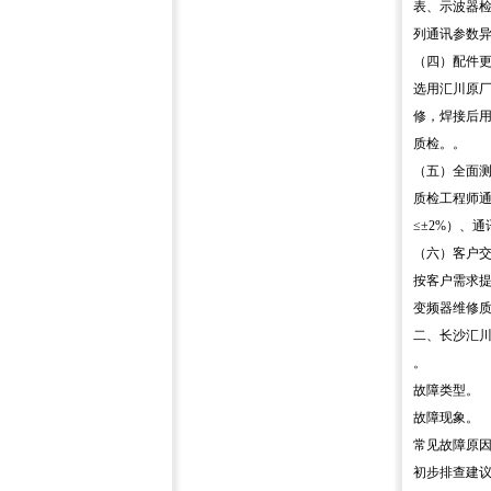
表、示波器检
列通讯参数
（四）配件
选用汇川原厂
修，焊接后
质检。。
（五）全面测
质检工程师通
≤±2%）、
（六）客户交
按客户需求
变频器维修质
二、长沙汇
。
故障类型。
故障现象。
常见故障原因（
初步排查建