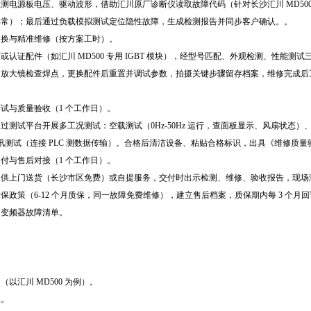
测电源板电压、驱动波形，借助汇川原厂诊断仪读取故障代码（针对长沙汇川 MD500 变
异常）；最后通过负载模拟测试定位隐性故障，生成检测报告并同步客户确认。。
更换与精准维修（按方案工时）。
或认证配件（如汇川 MD500 专用 IGBT 模块），经型号匹配、外观检测、性能测
用放大镜检查焊点，更换配件后重置并调试参数，拍摄关键步骤留存档案，维修完成后
试与质量验收（1 个工作日）。
过测试平台开展多工况测试：空载测试（0Hz-50Hz 运行，查面板显示、风扇状态）
通讯测试（连接 PLC 测数据传输）。合格后清洁设备、粘贴合格标识，出具《维修质
付与售后对接（1 个工作日）。
提供上门送货（长沙市区免费）或自提服务，交付时出示检测、维修、验收报告，现场
保政策（6-12 个月质保，同一故障免费维修），建立售后档案，质保期内每 3 个月
川变频器故障清单。
以汇川 MD500 为例）。
议。