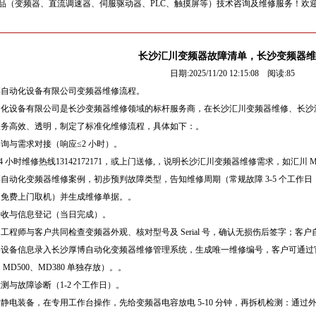
（变频器、直流调速器、伺服驱动器、PLC、触摸屏等）技术咨询及维修服务！欢迎来电 13
长沙汇川变频器故障清单，长沙变频器维
日期:2025/11/20 12:15:08 阅读:
85
博自动化设备有限公司变频器维修流程。
化设备有限公司是长沙变频器维修领域的标杆服务商，在长沙汇川变频器维修、长沙汇川 M
服务高效、透明，制定了标准化维修流程，具体如下：。
询与需求对接（响应≤2 小时）。
4 小时维修热线13142172171，或上门送修,，说明长沙汇川变频器维修需求，如汇川
自动化变频器维修案例，初步预判故障类型，告知维修周期（常规故障 3-5 个工作日，
内免费上门取机）并生成维修单据。。
接收与信息登记（当日完成）。
工程师与客户共同检查变频器外观、核对型号及 Serial 号，确认无损伤后签字；
设备信息录入长沙厚博自动化变频器维修管理系统，生成唯一维修编号，客户可通过官
MD500、MD380 单独存放）。。
测与故障诊断（1-2 个工作日）。
静电装备，在专用工作台操作，先给变频器电容放电 5-10 分钟，再拆机检测：通