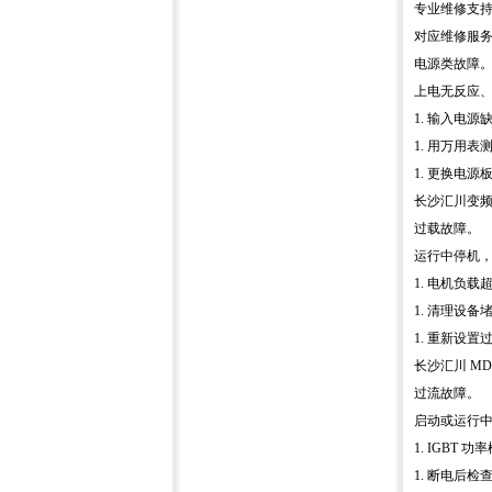
专业维修支
对应维修服
电源类故障
上电无反应
1. 输入电
1. 用万用表
1. 更换电源
长沙汇川变
过载故障。
运行中停机，面
1. 电机负载
1. 清理设备堵
1. 重新设
长沙汇川 M
过流故障。
启动或运行中报
1. IGBT
1. 断电后检