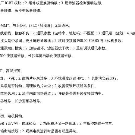
原厂 IGBT 模块；2. 维修或更换驱动板；3. 用示波器检测驱动波形。
频器维修、长沙变频器维修。
OMM”、与上位机（PLC / 触摸屏）无法通讯。
5 通讯线断线、接触不良；2. 通讯参数（波特率、地址码）不匹配；3. 通讯端口烧毁；4. 
线接头是否紧固，更换屏蔽通讯线；2. 核对变频器 P08.00-P08.05 与上位机参数。
更换通讯端口模块；2. 加装磁环、滤波器抗干扰；3. 重新调试通讯参数。
D500 变频器维修、长沙厚博自动化变频器维修。
H”、高温报警。
损坏、卡死；2. 散热片积灰过多；3. 环境温度超过 40℃；4. 长期满负荷运行。
检查风扇是否转动，清理散热片灰尘；2. 改善安装环境通风条件。
型号散热风扇；2. 清理内部散热通道；3. 评估是否需升级变频器功率。
频器维修、长沙变频器维修。
障。
平衡、电机抖动。
出端（U/V/W）接线松动；2. 功率模块某一路损坏；3. 主板控制信号异常。
紧固输出端接线；2. 观察电机运行时是否有明显异响。